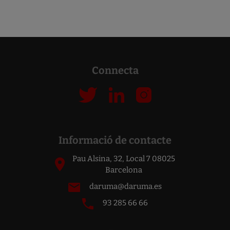
CLICK AQUÍ PER A MÉS INFO.
Connecta
Informació de contacte
Pau Alsina, 32, Local 7 08025
Barcelona
daruma@daruma.es
93 285 66 66