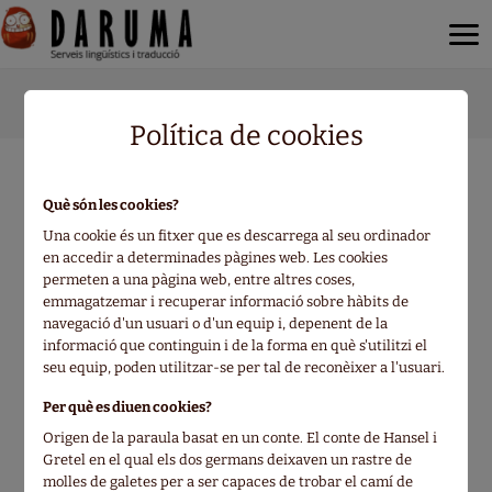
·
En què et podem ajudar?
Treballa amb Daruma
Política de cookies
En què et podem ajudar?
Què són les cookies?
Una cookie és un fitxer que es descarrega al seu ordinador
Envia’ns el teu text, projecte o consulta
en accedir a determinades pàgines web. Les cookies
permeten a una pàgina web, entre altres coses,
emmagatzemar i recuperar informació sobre hàbits de
navegació d'un usuari o d'un equip i, depenent de la
Nom
informació que continguin i de la forma en què s'utilitzi el
seu equip, poden utilitzar-se per tal de reconèixer a l'usuari.
Per què es diuen cookies?
Email de contacte
Origen de la paraula basat en un conte. El conte de Hansel i
Gretel en el qual els dos germans deixaven un rastre de
molles de galetes per a ser capaces de trobar el camí de