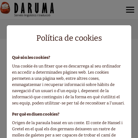
·
En què et podem ajudar?
Treballa amb Daruma
Política de cookies
En què et podem ajudar?
Què són les cookies?
Una cookie és un fitxer que es descarrega al seu ordinador
Envia’ns el teu text, projecte o consulta
en accedir a determinades pàgines web. Les cookies
permeten a una pàgina web, entre altres coses,
emmagatzemar i recuperar informació sobre hàbits de
navegació d'un usuari o d'un equip i, depenent de la
Nom
informació que continguin i de la forma en què s'utilitzi el
seu equip, poden utilitzar-se per tal de reconèixer a l'usuari.
Per què es diuen cookies?
Email de contacte
Origen de la paraula basat en un conte. El conte de Hansel i
Gretel en el qual els dos germans deixaven un rastre de
molles de galetes per a ser capaces de trobar el camí de