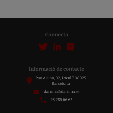
CLICK AQUÍ PER A MÉS INFO.
Connecta
Informació de contacte
Pau Alsina, 32, Local 7 08025
Barcelona
daruma@daruma.es
93 285 66 66