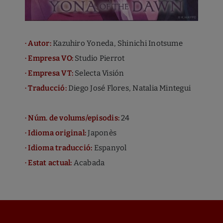
del navegador instal·lades al teu ordinador.
CLICK AQUÍ PER A MÉS INFO.
· Autor:
Kazuhiro Yoneda, Shinichi Inotsume
· Empresa VO:
Studio Pierrot
· Empresa VT:
Selecta Visión
· Traducció:
Diego José Flores, Natalia Mintegui
· Núm. de volums/episodis:
24
· Idioma original:
Japonès
· Idioma traducció:
Espanyol
· Estat actual:
Acabada