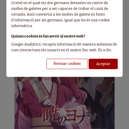
Gretel en el qual els dos germans deixaven un rastre de
molles de galetes per a ser capaces de trobar el camí de
tornada. Això convertia a les molles de galeta en fonts
d'informació per als germans, igual que ho és una cookie
informàtica.
Quines cookies es fan servir al nostre web?
Google Analytics: recapta informació de manera anònima de
com interactuen els usuaris en el nostre lloc web. És a dir,
ens informa de les tendències del lloc sense identificar als
usuaris.
Revisar cookies
Google Adwords: permet mostrar els nostres anuncis a les
persones que hagin visitat la nostra pàgina web amb
anterioritat, tampoc identifica als usuaris.
Doubleclick.net de Google: permet configurar diferents
anuncis en relació a la pàgina visitada en el nostre pàgina
web amb el propòsit de mostrar la informació més adequada
al visitant oferint el missatge perfecte al públic més idoni.
Com pots eliminar les cookies?
Per permetre, conèixer, bloquejar o eliminar les cookies
instal·lades al teu equip, ves a la configuración de les opcions