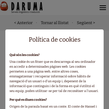
< Anterior
·
Tornar al llistat
·
Següent >
Política de cookies
Yona, princesa del
Què són les cookies?
amanecer: bajo la
Una cookie és un fitxer que es descarrega al seu ordinador
en accedir a determinades pàgines web. Les cookies
permeten a una pàgina web, entre altres coses,
misma luna
emmagatzemar i recuperar informació sobre hàbits de
navegació d'un usuari o d'un equip i, depenent de la
informació que continguin i de la forma en què s'utilitzi el
暁のヨナ
seu equip, poden utilitzar-se per tal de reconèixer a l'usuari.
Per què es diuen cookies?
Origen de la paraula basat en un conte. El conte de Hansel i