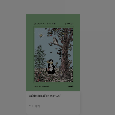
La història d'en Mo (CAT)
모이야기