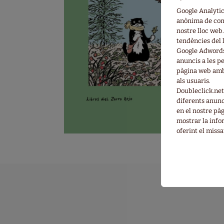
Google Analyti
anònima de com 
nostre lloc web.
tendències del l
Google Adwords
anuncis a les pe
pàgina web amb 
als usuaris.
Doubleclick.net
diferents anunci
en el nostre pà
mostrar la info
oferint el missa