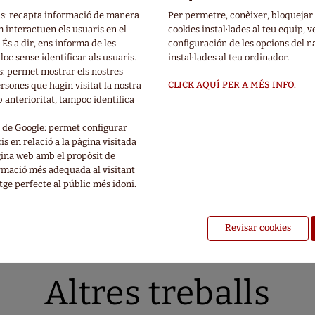
cs: recapta informació de manera
Per permetre, conèixer, bloquejar 
· Traducció:
Yasmine Bonjoch
interactuen els usuaris en el
cookies instal·lades al teu equip, ve
 És a dir, ens informa de les
configuración de les opcions del 
loc sense identificar als usuaris.
instal·lades al teu ordinador.
· Núm. de volums/episodis:
1
: permet mostrar els nostres
· Idioma original:
Coreà
CLICK AQUÍ PER A MÉS INFO.
rsones que hagin visitat la nostra
anterioritat, tampoc identifica
· Idioma traducció:
Espanyol
· Estat actual:
Acabada
 de Google: permet configurar
s en relació a la pàgina visitada
gina web amb el propòsit de
rmació més adequada al visitant
tge perfecte al públic més idoni.
Revisar cookies
Altres treballs