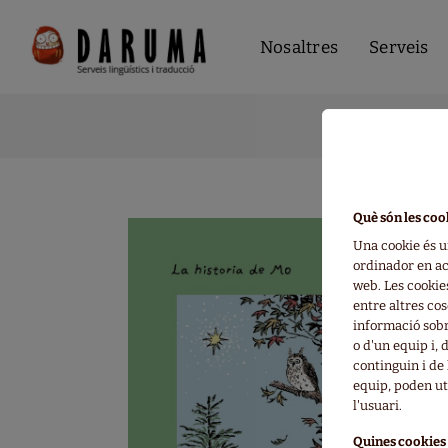
Nosaltres
Serveis
Què són les coo
Una cookie és u
ordinador en a
web. Les cooki
entre altres c
informació sobr
o d'un equip i,
continguin i de 
equip, poden uti
l'usuari.
Quines cookies 