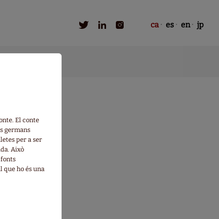
ca
es
en
jp
onte. El conte
dos germans
letes per a ser
da. Això
 fonts
l que ho és una