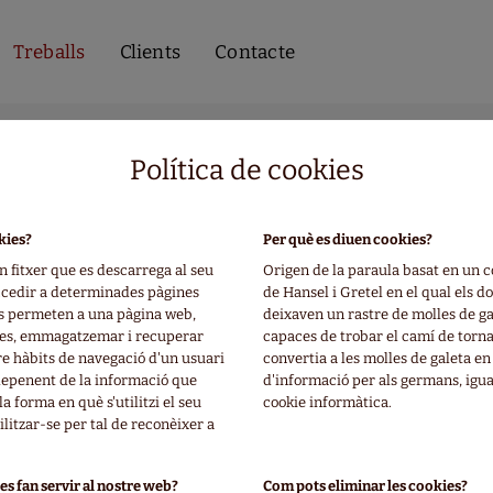
Treballs
Clients
Contacte
< Anterior
·
Tornar al llistat
·
Següent >
Política de cookies
kies?
Per què es diuen cookies?
La historia de Mo
n fitxer que es descarrega al seu
Origen de la paraula basat en un c
ccedir a determinades pàgines
de Hansel i Gretel en el qual els 
es permeten a una pàgina web,
deixaven un rastre de molles de ga
모이야기
oses, emmagatzemar i recuperar
capaces de trobar el camí de torna
e hàbits de navegació d'un usuari
convertia a les molles de galeta en
 depenent de la informació que
d'informació per als germans, igua
la forma en què s'utilitzi el seu
cookie informàtica.
litzar-se per tal de reconèixer a
· Autor:
Yeonju Choi
· Empresa VO:
Atnoon Books
es fan servir al nostre web?
Com pots eliminar les cookies?
· Empresa VT:
Libros del Zorro Rojo