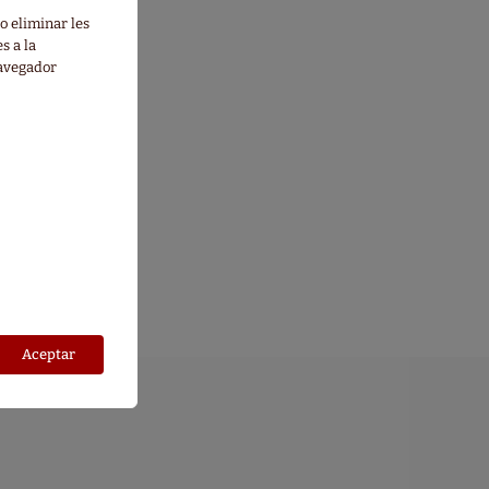
o eliminar les
s a la
navegador