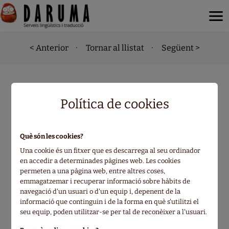
< Anterior
·
Tornar al llistat
·
Següent >
Política de cookies
Dragon Ball GT -
Anime Comics - Saga
Què són les cookies?
Una cookie és un fitxer que es descarrega al seu ordinador
de los Dragones
en accedir a determinades pàgines web. Les cookies
permeten a una pàgina web, entre altres coses,
Oscuros
emmagatzemar i recuperar informació sobre hàbits de
navegació d'un usuari o d'un equip i, depenent de la
informació que continguin i de la forma en què s'utilitzi el
ドラゴンボールGT アニメコミックス 邪悪
seu equip, poden utilitzar-se per tal de reconèixer a l'usuari.
龍編