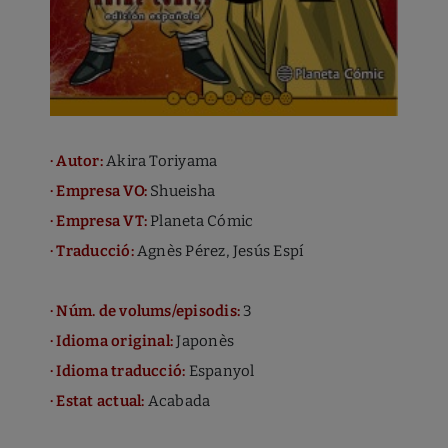
Per permetre, conèixer, bloquejar o eliminar les cookies
instal·lades al teu equip, ves a la configuración de les opcions
del navegador instal·lades al teu ordinador.
CLICK AQUÍ PER A MÉS INFO.
· Autor:
Akira Toriyama
· Empresa VO:
Shueisha
· Empresa VT:
Planeta Cómic
· Traducció:
Agnès Pérez, Jesús Espí
· Núm. de volums/episodis:
3
· Idioma original:
Japonès
· Idioma traducció:
Espanyol
· Estat actual:
Acabada