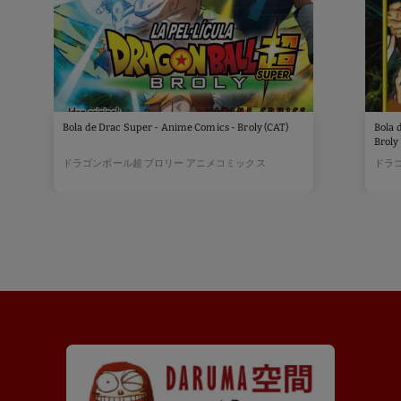
Bola de Drac Super - Anime Comics - Broly (CAT)
Bola 
Broly
ドラゴンボール超 ブロリー アニメコミックス
ドラ