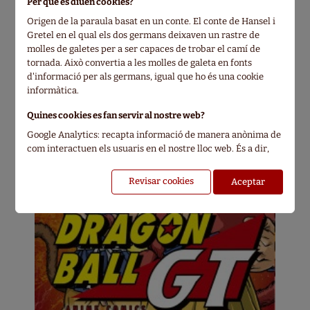
Per què es diuen cookies?
Origen de la paraula basat en un conte. El conte de Hansel i
Gretel en el qual els dos germans deixaven un rastre de
molles de galetes per a ser capaces de trobar el camí de
tornada. Això convertia a les molles de galeta en fonts
d'informació per als germans, igual que ho és una cookie
informàtica.
Quines cookies es fan servir al nostre web?
Google Analytics: recapta informació de manera anònima de
com interactuen els usuaris en el nostre lloc web. És a dir,
ens informa de les tendències del lloc sense identificar als
usuaris.
Revisar cookies
Google Adwords: permet mostrar els nostres anuncis a les
persones que hagin visitat la nostra pàgina web amb
anterioritat, tampoc identifica als usuaris.
Doubleclick.net de Google: permet configurar diferents
anuncis en relació a la pàgina visitada en el nostre pàgina
web amb el propòsit de mostrar la informació més adequada
al visitant oferint el missatge perfecte al públic més idoni.
Com pots eliminar les cookies?