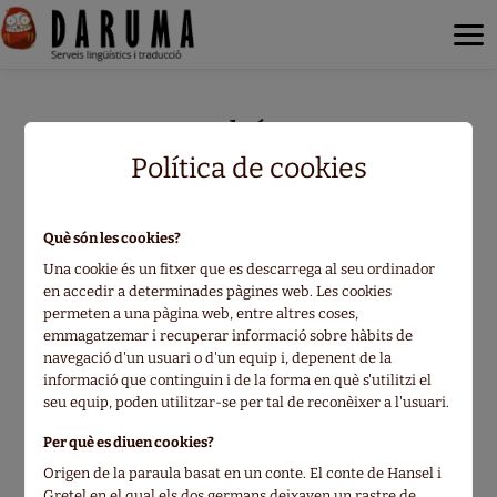
Marc Bernabé
Política de cookies
Traductor de japonès, intèrpret i divulgador de la
llengua i la cultura moderna japoneses.
Què són les cookies?
Una cookie és un fitxer que es descarrega al seu ordinador
Des de l'any 2000, ha traduït centenars de volums
en accedir a determinades pàgines web. Les cookies
de manga i episodis d'animació, entre ells obres
permeten a una pàgina web, entre altres coses,
d'autors com Osamu Tezuka, Akira Toriyama o
emmagatzemar i recuperar informació sobre hàbits de
Tsugumi Ohba/Takeshi Obata.
navegació d'un usuari o d'un equip i, depenent de la
informació que continguin i de la forma en què s'utilitzi el
Després de 5 anys de residència al Japó és
seu equip, poden utilitzar-se per tal de reconèixer a l'usuari.
especialista en didàctica de la llengua i cultura
japoneses per a castellanoparlants. És autor de la
Per què es diuen cookies?
sèrie Japonés en viñetas (Norma, 4 llibres, 2001-
Origen de la paraula basat en un conte. El conte de Hansel i
2006, també en català), Apuntes de Japón (Glénat,
Gretel en el qual els dos germans deixaven un rastre de